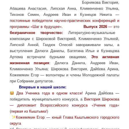
Борнякова Виктория,
Абашева Анастасия, Липская Анна, Клименченко Ульяна,
Тихонов Семен, Андреев Иван и Кузнецов Никита —
постоянные победители научно-практических конференций и
программы «Шаг в будущее».
Выпуск 2026
— э
то
безграничное творчество:
Литературно-музыкальные
композиции с Широковой Викторией, Клименченко Ульяной,
Липской Анной, Газдюк Олесей завораживали залы, а
выступления Делюги Данилы, Батятина Ильи и Кузнецова
Артема встречали бурными овациями.
Это активная
жизненная позиция
: Делюга Данила, Андреев Иван,
Клименченко Ульяна; Широкова Виктория, Дайбова Арина,
Кожемякин Егор — волонтеры и члены Молодежной палаты
при Собрании депутатов.
Впервые в нашей школе:
Два Ученика года в одном классе!
Арина Дайбова —
победитель муниципального конкурса, а
Виктория Широкова
— дипломант Всероссийского конкурса «Ученик года»
(первая из Кыштыма!)
Кожемякин Егор — юный Глава Кыштымского городского
округа