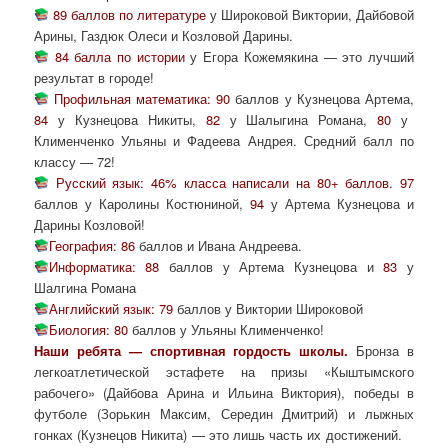
89 баллов по литературе
у Широковой Виктории, Дайбовой
Арины, Газдюк Олеси и Козловой Дарины.
84 балла по истории
у Егора Кожемякина — это лучший
результат в городе!
Профильная математика: 90
баллов у Кузнецова Артема,
84
у Кузнецова Никиты,
82
у Шалыгина Романа,
80
у
Клименченко Ульяны и Фадеева Андрея. Средний балл по
классу — 72!
Русский язык: 46% класса написали на 80+ баллов. 97
баллов у Каролины Костюниной,
94
у Артема Кузнецова и
Дарины Козловой!
География: 86
баллов и Ивана Андреева.
Информатика: 88
баллов у Артема Кузнецова и
83
у
Шалгина Романа
Английский язык: 79
баллов у Виктории Широковой
Биология: 80
баллов у Ульяны Клименченко!
Наши ребята — спортивная гордость школы.
Бронза в
легкоатлетической эстафете на призы «Кыштымского
рабочего» (Дайбова Арина и Ильина Виктория), победы в
футболе (Зорькин Максим, Середин Дмитрий) и лыжных
гонках (Кузнецов Никита) — это лишь часть их достижений.