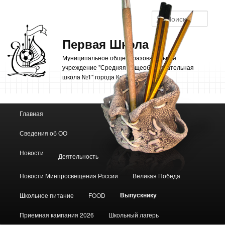
Перейти
к
Поис
основному
содержимому
Первая Школа
Муниципальное общеобразовательное
учреждение "Средняя общеобразовательная
школа №1" города Кыштыма
Главное
Главная
меню
Сведения об ОО
Новости
Деятельность
Новости Минпросвещения России
Великая Победа
Выпускнику
Школьное питание
FOOD
Приемная кампания 2026
Школьный лагерь