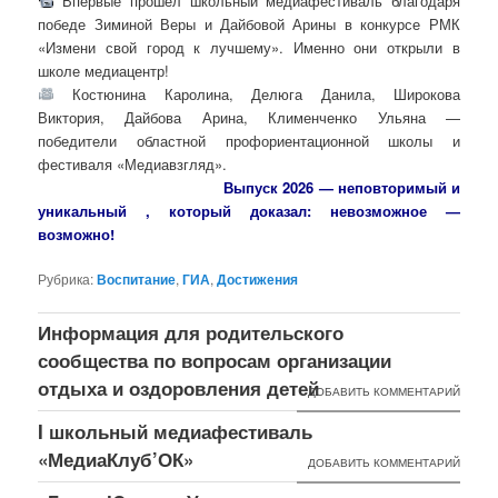
Впервые прошел школьный медиафестиваль благодаря
победе Зиминой Веры и Дайбовой Арины в конкурсе РМК
«Измени свой город к лучшему». Именно они открыли в
школе медиацентр!
Костюнина Каролина, Делюга Данила, Широкова
Виктория, Дайбова Арина, Клименченко Ульяна —
победители областной профориентационной школы и
фестиваля «Медиавзгляд».
Выпуск 2026 — неповторимый и
уникальный , который доказал: невозможное —
возможно!
Рубрика:
Воспитание
,
ГИА
,
Достижения
Информация для родительского
сообщества по вопросам организации
отдыха и оздоровления детей
ДОБАВИТЬ КОММЕНТАРИЙ
I школьный медиафестиваль
«МедиаКлуб’ОК»
ДОБАВИТЬ КОММЕНТАРИЙ