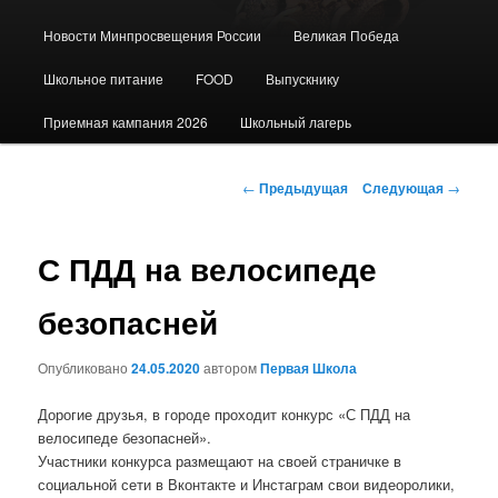
Новости Минпросвещения России
Великая Победа
Школьное питание
FOOD
Выпускнику
Приемная кампания 2026
Школьный лагерь
Навигация
←
Предыдущая
Следующая
→
по
записям
С ПДД на велосипеде
безопасней
Опубликовано
24.05.2020
автором
Первая Школа
Дорогие друзья, в городе проходит конкурс «С ПДД на
велосипеде безопасней».
Участники конкурса размещают на своей страничке в
социальной сети в Вконтакте и Инстаграм свои видеоролики,