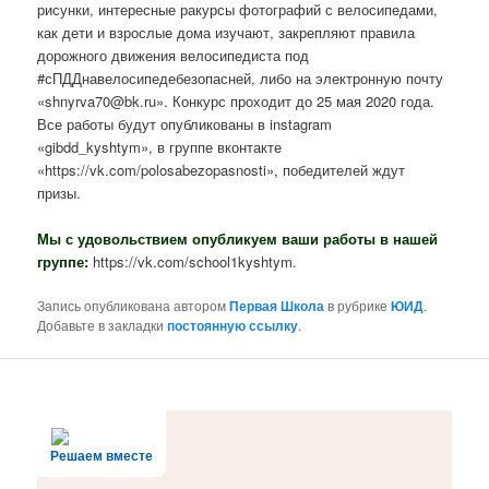
рисунки, интересные ракурсы фотографий с велосипедами,
как дети и взрослые дома изучают, закрепляют правила
дорожного движения велосипедиста под
#сПДДнавелосипедебезопасней, либо на электронную почту
«shnyrva70@bk.ru». Конкурс проходит до 25 мая 2020 года.
Все работы будут опубликованы в instagram
«gibdd_kyshtym», в группе вконтакте
«https://vk.com/polosabezopasnosti», победителей ждут
призы.
Мы с удовольствием опубликуем ваши работы в нашей
группе:
https://vk.com/school1kyshtym.
Запись опубликована автором
Первая Школа
в рубрике
ЮИД
.
Добавьте в закладки
постоянную ссылку
.
Решаем вместе